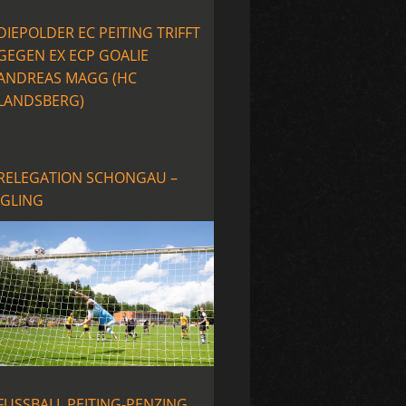
DIEPOLDER EC PEITING TRIFFT
GEGEN EX ECP GOALIE
ANDREAS MAGG (HC
LANDSBERG)
RELEGATION SCHONGAU –
IGLING
FUSSBALL PEITING-PENZING