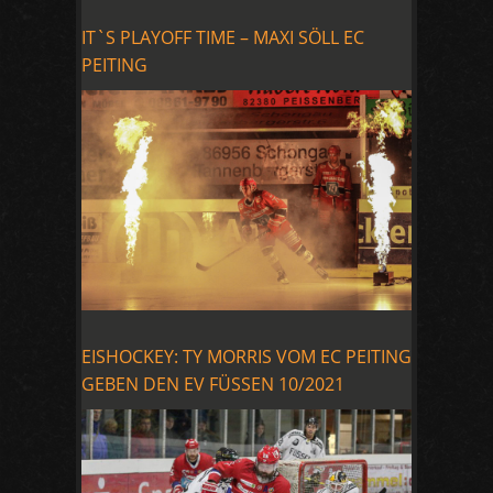
IT`S PLAYOFF TIME – MAXI SÖLL EC
PEITING
EISHOCKEY: TY MORRIS VOM EC PEITING
GEBEN DEN EV FÜSSEN 10/2021