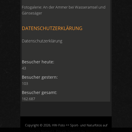
Fotogalerie: An der Ammer bei Wasseramsel und
Gänsesäger
DATENSCHUTZERKLÄRUNG
Datenschutzerklärung
Besucher heute:
43
Besucher gestern:
103
Besucher gesamt:
162.687
Copyright © 2026, HW-Foto ++ Sport- und Naturfotos auf
hohem Niveau++. Proudly powered by
WordPress
.