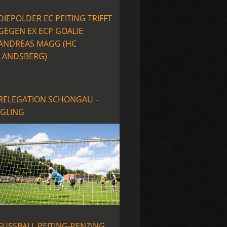
DIEPOLDER EC PEITING TRIFFT
GEGEN EX ECP GOALIE
ANDREAS MAGG (HC
LANDSBERG)
RELEGATION SCHONGAU –
IGLING
FUSSBALL PEITING-PENZING