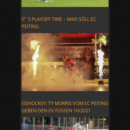
IT`S PLAYOFF TIME – MAXI SÖLL EC
PEITING
EISHOCKEY: TY MORRIS VOM EC PEITING
GEBEN DEN EV FÜSSEN 10/2021