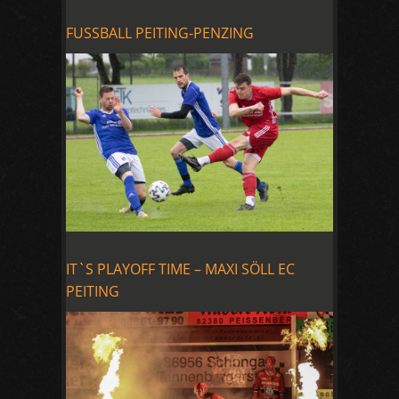
FUSSBALL PEITING-PENZING
IT`S PLAYOFF TIME – MAXI SÖLL EC
PEITING