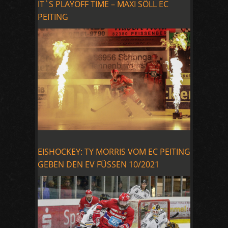
IT`S PLAYOFF TIME – MAXI SÖLL EC
PEITING
EISHOCKEY: TY MORRIS VOM EC PEITING
GEBEN DEN EV FÜSSEN 10/2021