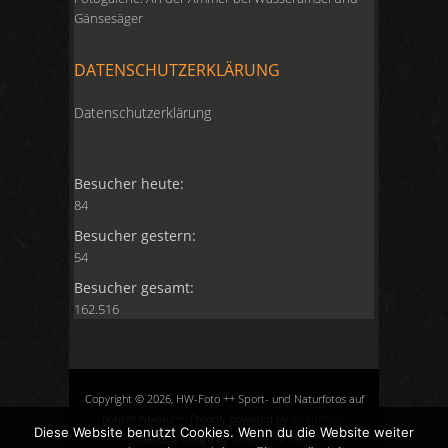
Gänsesäger
DATENSCHUTZERKLÄRUNG
Datenschutzerklärung
Besucher heute:
84
Besucher gestern:
54
Besucher gesamt:
162.516
Copyright © 2026, HW-Foto ++ Sport- und Naturfotos auf
hohem Niveau++. Proudly powered by
WordPress
.
Diese Website benutzt Cookies. Wenn du die Website weiter
Blackoot design by
Iceable Themes
.