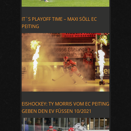
IT`S PLAYOFF TIME – MAXI SÖLL EC
PEITING
EISHOCKEY: TY MORRIS VOM EC PEITING
GEBEN DEN EV FÜSSEN 10/2021