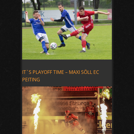
IT`S PLAYOFF TIME – MAXI SÖLL EC
PEITING