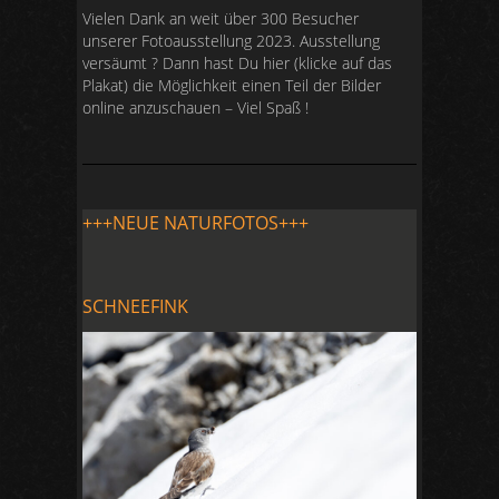
Vielen Dank an weit über 300 Besucher
unserer Fotoausstellung 2023. Ausstellung
versäumt ? Dann hast Du hier (klicke auf das
Plakat) die Möglichkeit einen Teil der Bilder
online anzuschauen – Viel Spaß !
+++NEUE NATURFOTOS+++
SCHNEEFINK