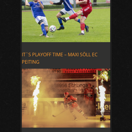
IT`S PLAYOFF TIME – MAXI SÖLL EC
PEITING