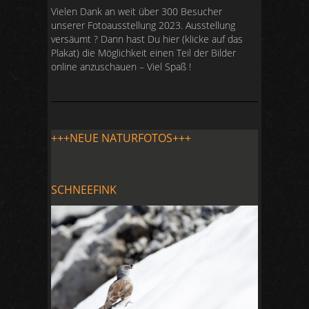
Vielen Dank an weit über 300 Besucher
unserer Fotoausstellung 2023. Ausstellung
versäumt ? Dann hast Du hier (klicke auf das
Plakat) die Möglichkeit einen Teil der Bilder
online anzuschauen – Viel Spaß !
+++NEUE NATURFOTOS+++
SCHNEEFINK