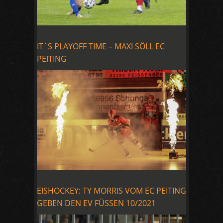
IT`S PLAYOFF TIME – MAXI SÖLL EC
PEITING
EISHOCKEY: TY MORRIS VOM EC PEITING
GEBEN DEN EV FÜSSEN 10/2021