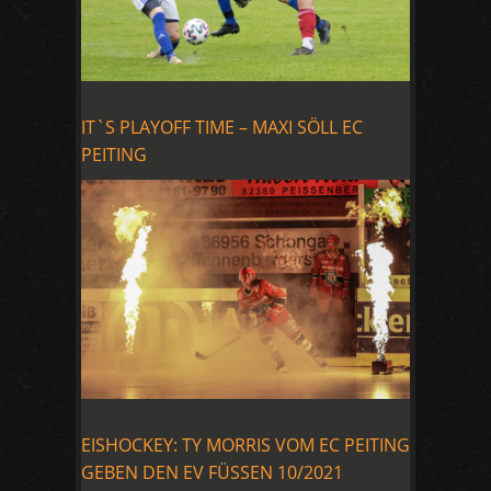
IT`S PLAYOFF TIME – MAXI SÖLL EC
PEITING
EISHOCKEY: TY MORRIS VOM EC PEITING
GEBEN DEN EV FÜSSEN 10/2021