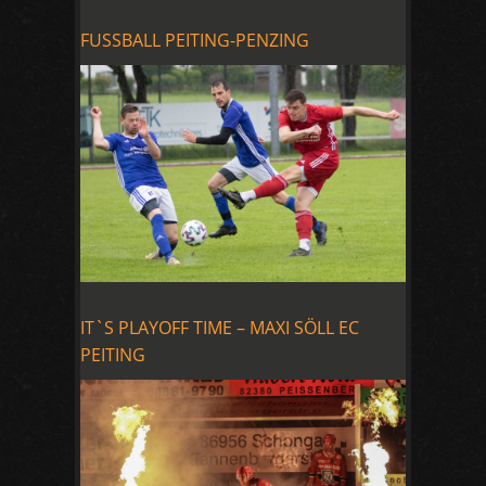
FUSSBALL PEITING-PENZING
IT`S PLAYOFF TIME – MAXI SÖLL EC
PEITING