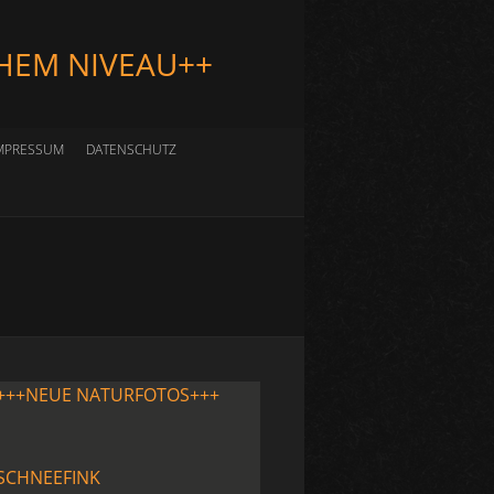
HEM NIVEAU++
MPRESSUM
DATENSCHUTZ
+++NEUE NATURFOTOS+++
SCHNEEFINK