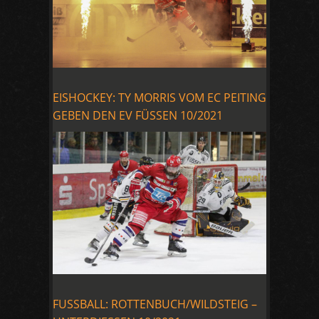
EISHOCKEY: TY MORRIS VOM EC PEITING
GEBEN DEN EV FÜSSEN 10/2021
FUSSBALL: ROTTENBUCH/WILDSTEIG –