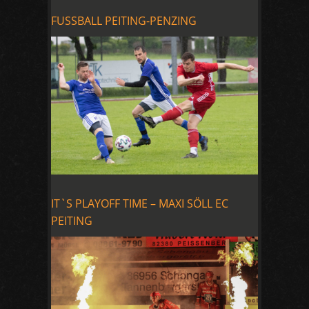
FUSSBALL PEITING-PENZING
IT`S PLAYOFF TIME – MAXI SÖLL EC
PEITING