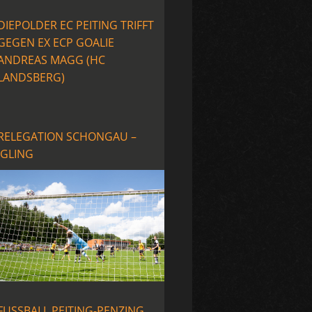
DIEPOLDER EC PEITING TRIFFT
GEGEN EX ECP GOALIE
ANDREAS MAGG (HC
LANDSBERG)
RELEGATION SCHONGAU –
IGLING
FUSSBALL PEITING-PENZING