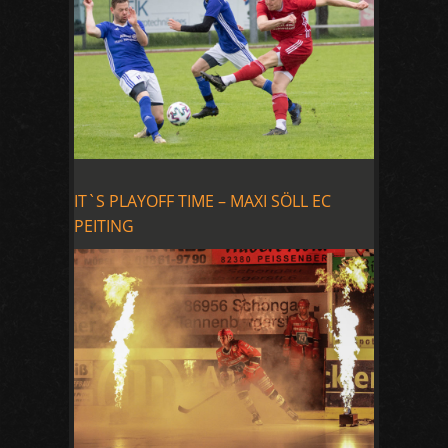
IT`S PLAYOFF TIME – MAXI SÖLL EC
PEITING