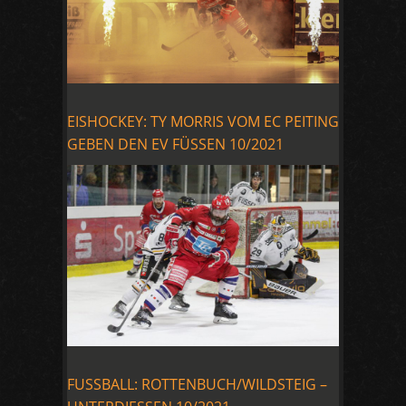
EISHOCKEY: TY MORRIS VOM EC PEITING
GEBEN DEN EV FÜSSEN 10/2021
FUSSBALL: ROTTENBUCH/WILDSTEIG –