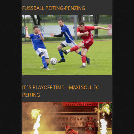
FUSSBALL PEITING-PENZING
IT`S PLAYOFF TIME – MAXI SÖLL EC
PEITING