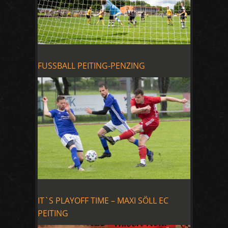
FUSSBALL PEITING-PENZING
IT`S PLAYOFF TIME – MAXI SÖLL EC
PEITING