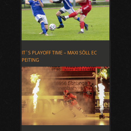
IT`S PLAYOFF TIME – MAXI SÖLL EC
PEITING