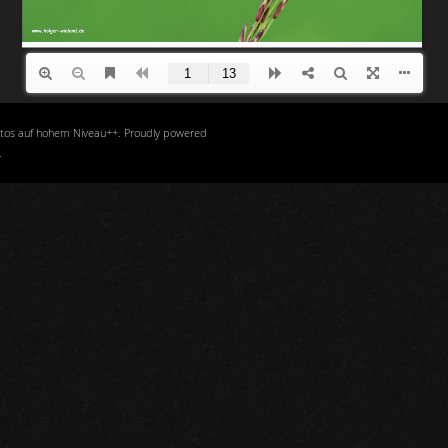
otos auf hohem Niveau++. Proudly powered
.