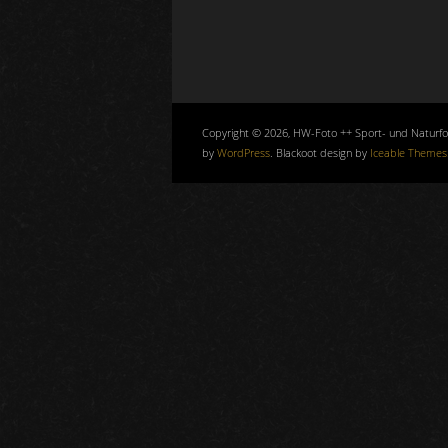
Copyright © 2026, HW-Foto ++ Sport- und Naturf
by
WordPress
. Blackoot design by
Iceable Themes